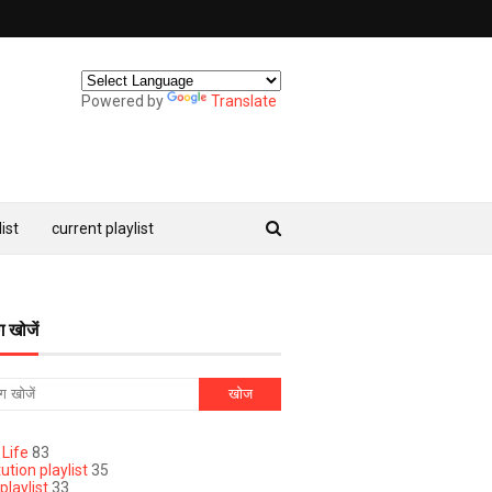
Powered by
Translate
ist
current playlist
ग खोजें
 Life
83
ution playlist
35
playlist
33