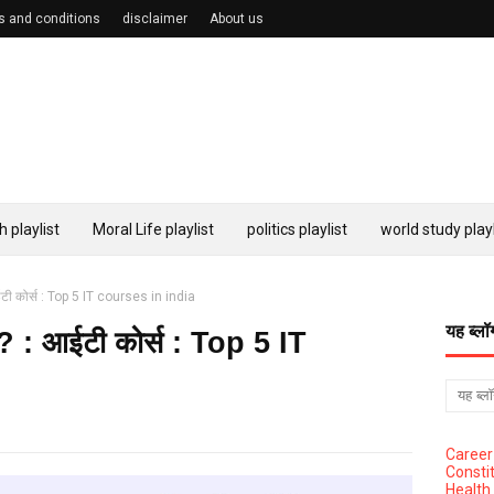
s and conditions
disclaimer
About us
h playlist
Moral Life playlist
politics playlist
world study playl
 आईटी कोर्स : Top 5 IT courses in india
यह ब्लॉ
 है? : आईटी कोर्स : Top 5 IT
Career
Constit
Health 