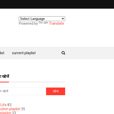
Powered by
Translate
ist
current playlist
ग खोजें
 Life
83
ution playlist
35
playlist
33