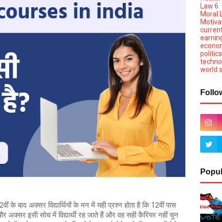
Law
6
Moral L
Motivat
current
earnin
econom
politics
techno
world s
Follo
Popul
े बाद अक्सर विद्यार्थियों के मन में यही प्रश्न होता है कि 12वीं पास
र अक्सर इसी सोच में विद्यार्थी रह जाते हैं और वह सही कैरियर नहीं चुन