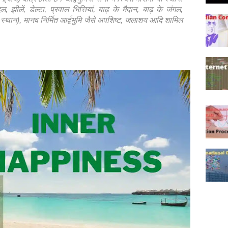
दल, झीलें, डेल्टा, प्रवाल भित्तियां, बाढ़ के मैदान, बाढ़ के जंगल,
ले स्थान), मानव निर्मित आर्द्वभुमि जैसे अपशिष्ट, जलाशय आदि शामिल