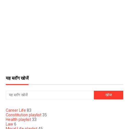
यह ब्लॉग खोजें
Career Life
83
Constitution playlist
35
Health playlist
33
Law
6
Moral Life playlist
45